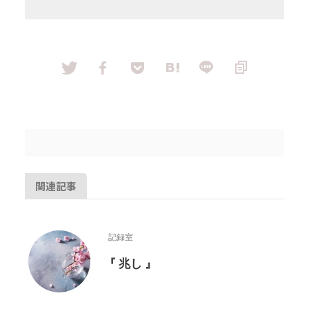
関連記事
記録室
『 兆し 』