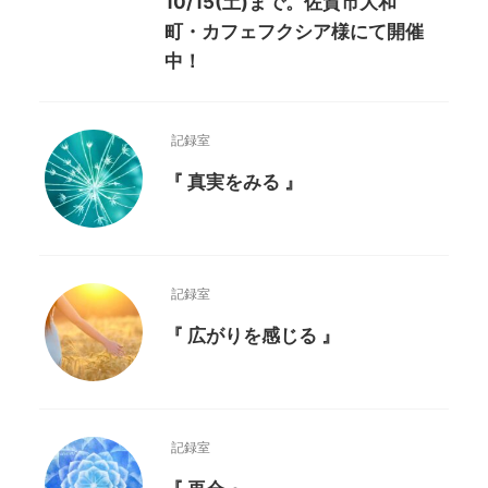
10/15(土)まで。佐賀市大和
町・カフェフクシア様にて開催
中！
記録室
『 真実をみる 』
記録室
『 広がりを感じる 』
記録室