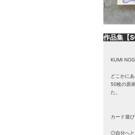
作品集【S
KUMI N
どこかにあ
50枚の原
た。
カード遊び
◎自分へと