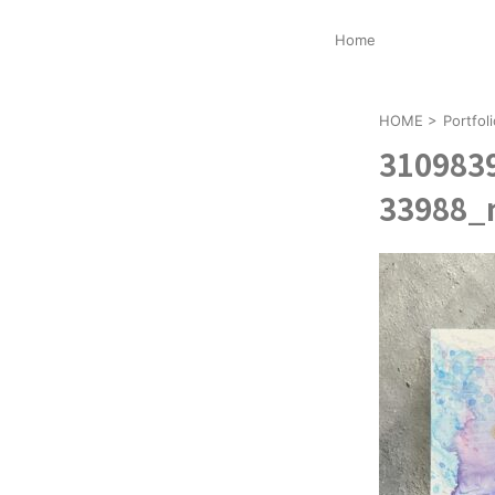
Home
HOME
>
Portf
310983
33988_