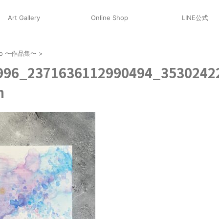
Art Gallery
Online Shop
LINE公式
olio 〜作品集〜
>
996_2371636112990494_3530242
n