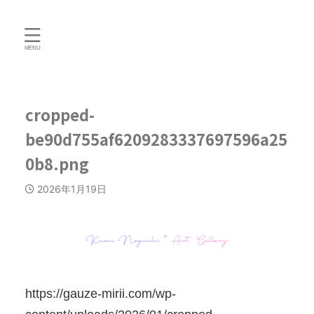
cropped-
be90d755af6209283337697596a25
0b8.png
2026年1月19日
https://gauze-mirii.com/wp-