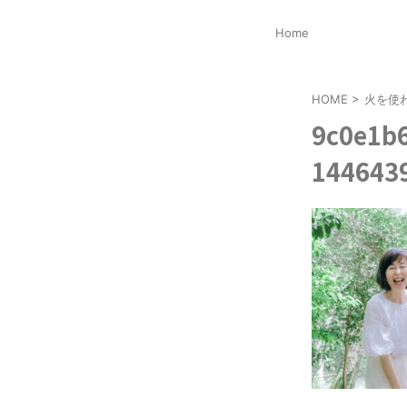
Home
HOME
>
火を使
9c0e1b
144643