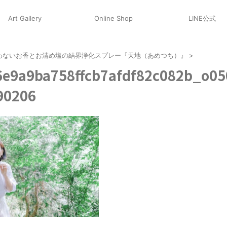
Art Gallery
Online Shop
LINE公式
わないお香とお清め塩の結界浄化スプレー『天地（あめつち）』
>
6e9a9ba758ffcb7afdf82c082b_o0
90206