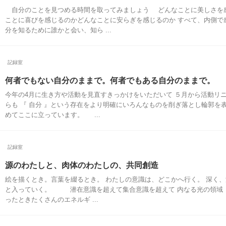
自分のことを見つめる時間を取ってみましょう どんなことに美しさを
ことに喜びを感じるのかどんなことに安らぎを感じるのか すべて、内側で
分を知るために誰かと会い、知ら ...
記録室
何者でもない自分のままで。何者でもある自分のままで。
今年の4月に生き方や活動を見直すきっかけをいただいて ５月から活動リ
らも 『 自分 』という存在をより明確にいろんなものを削ぎ落とし輪郭を
めてここに立っています。 ...
記録室
源のわたしと、肉体のわたしの、共同創造
絵を描くとき。言葉を綴るとき。 わたしの意識は、どこかへ行く。 深く
と入っていく。 潜在意識を超えて集合意識を超えて 内なる光の領域
ったときたくさんのエネルギ ...