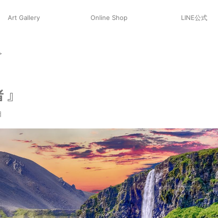
Art Gallery
Online Shop
LINE公式
>
 』
日