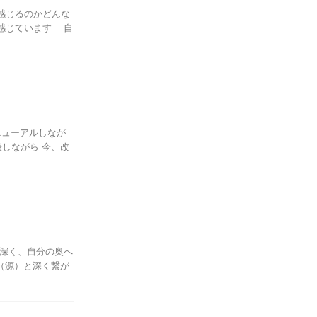
感じるのかどんな
感じています 自
ニューアルしなが
表しながら 今、改
、深く、自分の奥へ
（源）と深く繋が