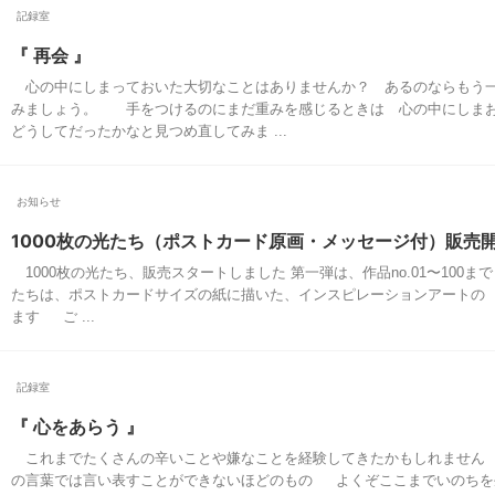
記録室
『 再会 』
心の中にしまっておいた大切なことはありませんか？ あるのならもう
みましょう。 手をつけるのにまだ重みを感じるときは 心の中にしま
どうしてだったかなと見つめ直してみま ...
お知らせ
1000枚の光たち（ポストカード原画・メッセージ付）販売
1000枚の光たち、販売スタートしました 第一弾は、作品no.01〜100ま
たちは、ポストカードサイズの紙に描いた、インスピレーションアートの 【
ます ご ...
記録室
『 心をあらう 』
これまでたくさんの辛いことや嫌なことを経験してきたかもしれません
の言葉では言い表すことができないほどのもの よくぞここまでいのちを