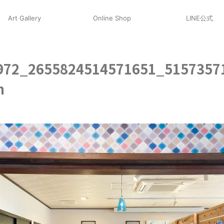
Art Gallery
Online Shop
LINE公式
972_2655824514571651_5157357
n