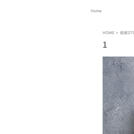
Home
HOME
>
個展STO
1