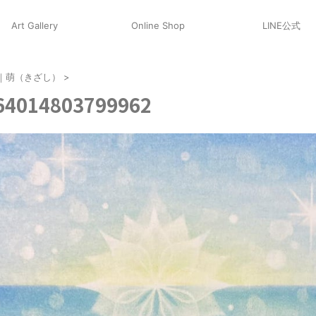
Art Gallery
Online Shop
LINE公式
ut｜萌（きざし）
>
64014803799962