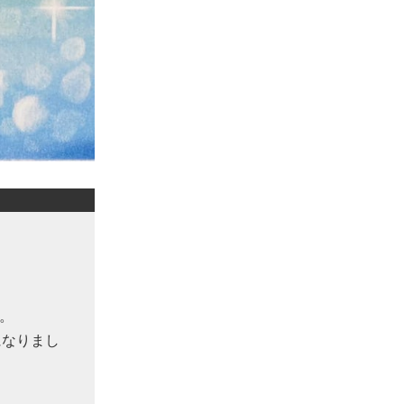
。
になりまし