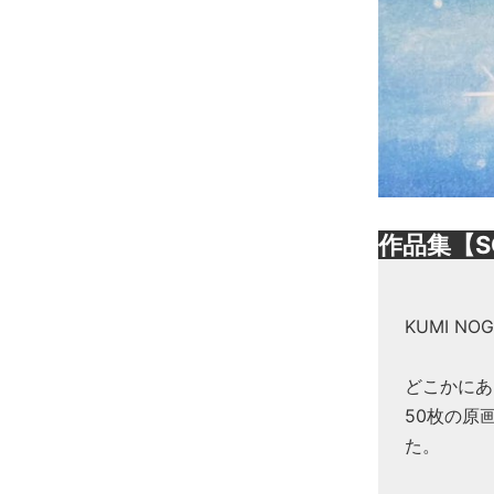
作品集【S
KUMI N
どこかにあ
50枚の原
た。