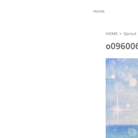
Home
HOME
>
Spro
o09600