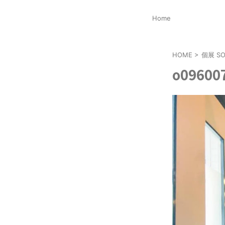
Home
HOME
>
個展 SO
o09600