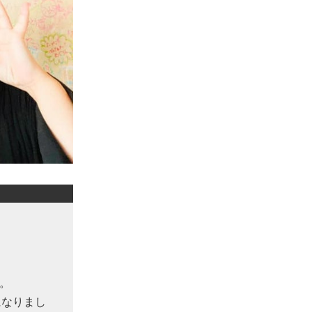
。
になりまし