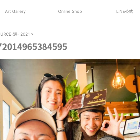
Art Gallery
Online Shop
LINE公式
URCE-源- 2021
>
72014965384595