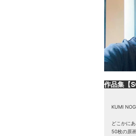
作品集【S
KUMI N
どこかにあ
50枚の原