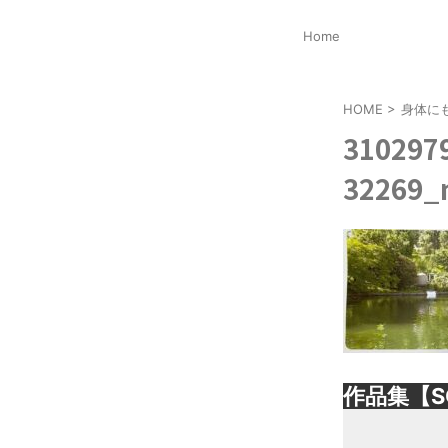
Home
HOME
>
身体に
310297
32269_
作品集【S