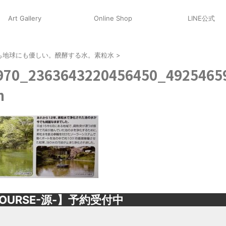
Art Gallery
Online Shop
LINE公式
も地球にも優しい。醗酵する水。素粒水
>
970_2363643220456450_4925465
n
OURSE-源-】予約受付中