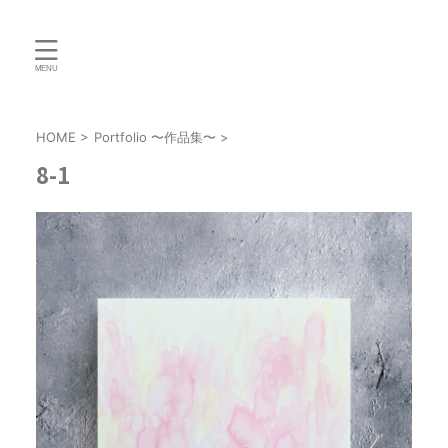
HOME
>
Portfolio 〜作品集〜
>
8-1