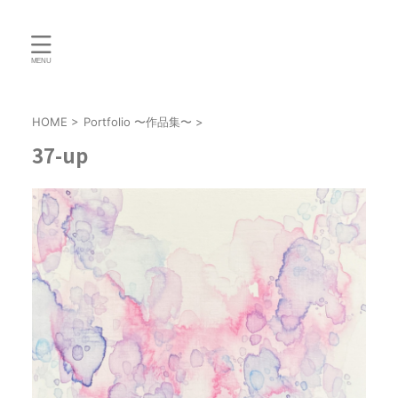
HOME
>
Portfolio 〜作品集〜
>
37-up