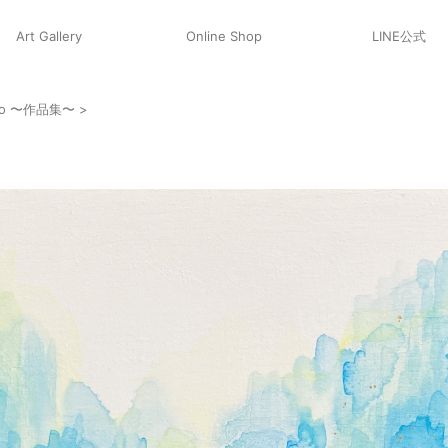
Art Gallery
Online Shop
LINE公式
olio 〜作品集〜
>