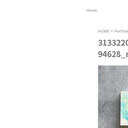
Home
HOME
>
Portf
313322
94628_