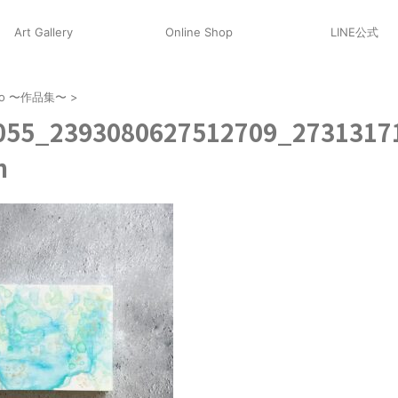
Art Gallery
Online Shop
LINE公式
olio 〜作品集〜
>
055_2393080627512709_2731317
n