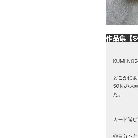
作品集【S
KUMI N
どこかにあ
50枚の原
た。
カード遊び
◎自分へと