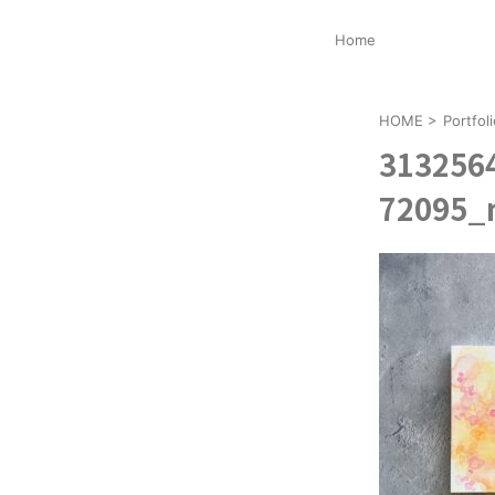
Home
HOME
>
Portf
313256
72095_