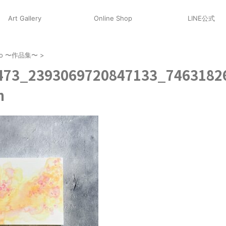
Art Gallery
Online Shop
LINE公式
olio 〜作品集〜
>
473_2393069720847133_7463182
n