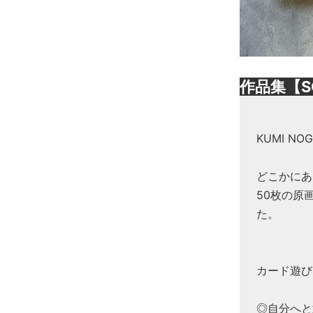
作品集【S
KUMI N
どこかにあ
50枚の原
た。
カード遊び
◎自分へと