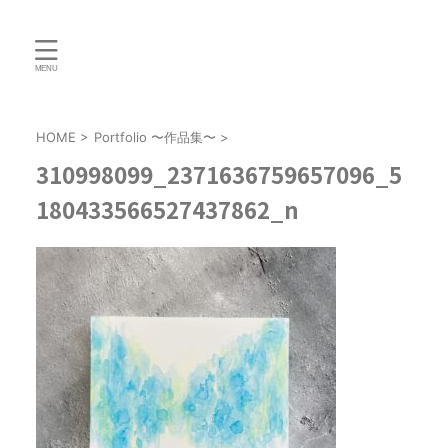
HOME
>
Portfolio 〜作品集〜
>
310998099_2371636759657096_5
180433566527437862_n