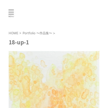
HOME
>
Portfolio 〜作品集〜
>
18-up-1