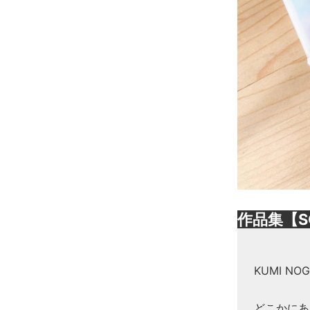
作品集【S
KUMI N
どこかにあ