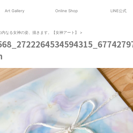
Art Gallery
Online Shop
LINE公式
の内なる女神の姿、描きます。【女神アート】
>
568_2722264534594315_6774279
n