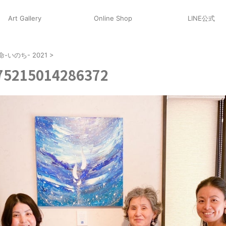
Art Gallery
Online Shop
LINE公式
-いのち- 2021
>
75215014286372