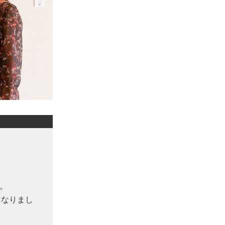
。
になりまし