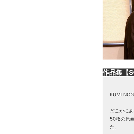
作品集【S
KUMI N
どこかにあ
50枚の原
た。