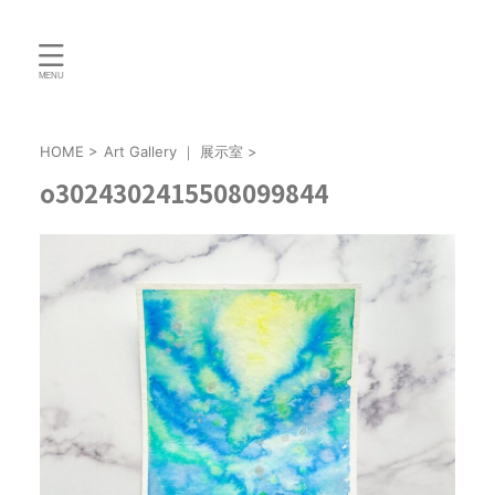
HOME
>
Art Gallery ｜ 展示室
>
o3024302415508099844