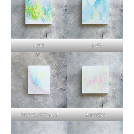
非売品
光の翼
月夜の光に見守られて
天使の遊び