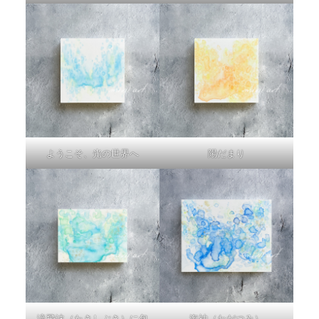
ようこそ、光の世界へ
陽だまり
滝飛沫（たきしぶき）に包
海神（わだつみ）