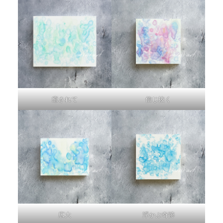
癒されて
信じ抜く
広大
浮かぶ奇跡