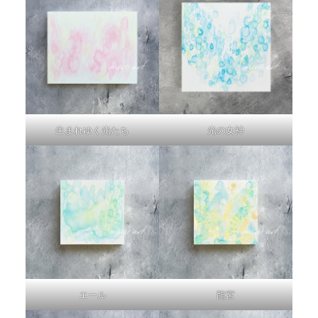
生まれゆく光たち
光の女神
エール
龍宮