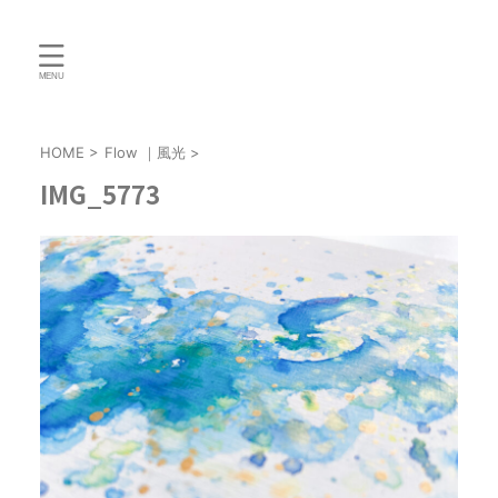
HOME
>
Flow ｜風光
>
IMG_5773