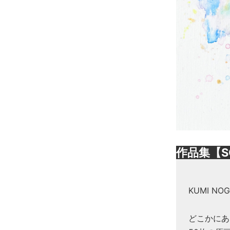
作品集【S
KUMI N
どこかにあ