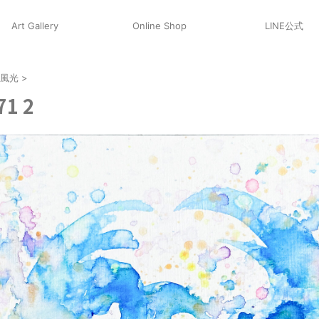
Art Gallery
Online Shop
LINE公式
｜風光
>
71 2