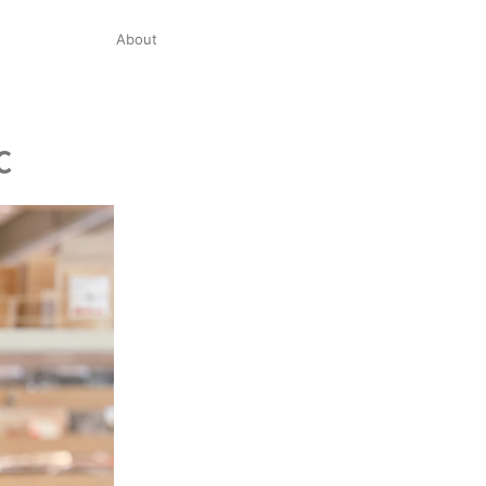
About
C