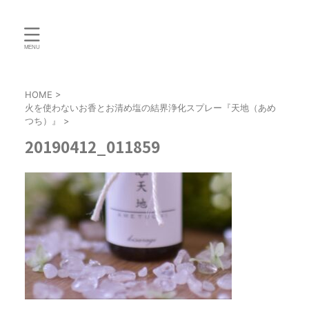
HOME
>
火を使わないお香とお清め塩の結界浄化スプレー『天地（あめ
つち）』
>
20190412_011859