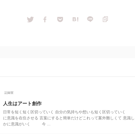
記録室
人生はアート創作
日常を短く短く区切っていく 自分の気持ちや想いも短く区切っていく
に意識を在住させる 言葉にすると簡単だけどこれって案外難しくて 意識
かに意識がいく 今 ...