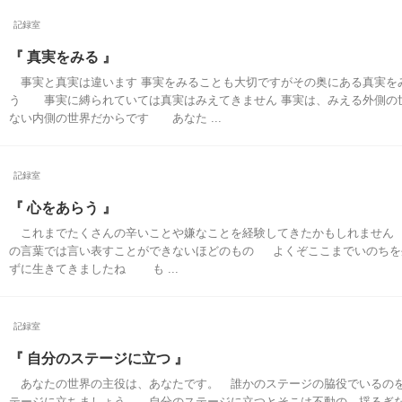
記録室
『 真実をみる 』
事実と真実は違います 事実をみることも大切ですがその奥にある真実を
う 事実に縛られていては真実はみえてきません 事実は、みえる外側の
ない内側の世界だからです あなた ...
記録室
『 心をあらう 』
これまでたくさんの辛いことや嫌なことを経験してきたかもしれません
の言葉では言い表すことができないほどのもの よくぞここまでいのちを
ずに生きてきましたね も ...
記録室
『 自分のステージに立つ 』
あなたの世界の主役は、あなたです。 誰かのステージの脇役でいるの
テージに立ちましょう。 自分のステージに立つとそこは不動の、揺るぎ