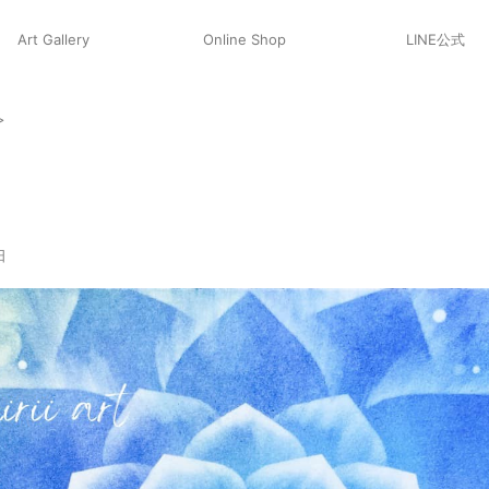
Art Gallery
Online Shop
LINE公式
>
』
日